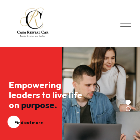
Empowering
leaders to live life
on
purpose.
Find out more