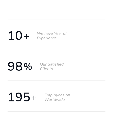
12
+
We have Year of
Experience
98
%
Our Satisfied
Clients
200
+
Employees on
Worldwide