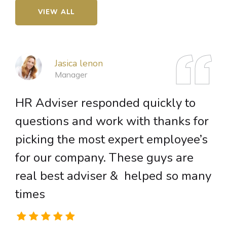
VIEW ALL
Jasica lenon
Manager
HR Adviser responded quickly to
H
questions and work with thanks for
q
picking the most expert employee’s
p
for our company. These guys are
f
real best adviser & helped so many
r
times
t